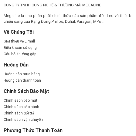
CÔNG TY TNHH CÔNG NGHỆ & THƯƠNG MẠI MEGALINE
Megaline là nhà phân phối chính thức các sản phẩm đèn Led và thiết bị
chiếu sáng của Rạng Đông.Philips, Duhal, Paragon, MPE ....
Về Chúng Tôi
Giới thiệu về Elmall
Điều khoản sử dụng
Câu hỏi thường gặp
Hướng Dẫn
Hướng dẫn mua hàng
Hướng dẫn thanh toán
Chính Sách Bảo Mật
1.3. Độ Bền Cao và Tuổi Thọ Lâu Dài
Chính sách bảo mật
Đèn pha LED 100W OEM Philips có tuổi thọ lên đến 25.000 giờ,
Chính sách bảo hành
giúp giảm chi phí bảo trì và thay thế đèn. Đèn được thiết kế với
Chính sách đổi trả
vỏ đèn làm bằng hợp kim nhôm, giúp tản nhiệt hiệu quả và duy
Chính sách vận chuyển
trì hiệu suất chiếu sáng ổn định. Nhờ vào khả năng chống chịu
va đập và các yếu tố môi trường, đèn pha 100W OEM Philips có
Phương Thức Thanh Toán
độ bền cao và khả năng hoạt động lâu dài trong các điều kiện