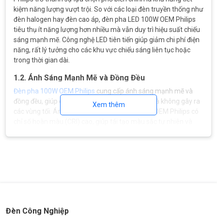
kiệm năng lượng vượt trội. So với các loại đèn truyền thống như
đèn halogen hay đèn cao áp, đèn pha LED 100W OEM Philips
tiêu thụ ít năng lượng hơn nhiều mà vẫn duy trì hiệu suất chiếu
sáng mạnh mẽ. Công nghệ LED tiên tiến giúp giảm chi phí điện
năng, rất lý tưởng cho các khu vực chiếu sáng liên tục hoặc
trong thời gian dài.
1.2. Ánh Sáng Mạnh Mẽ và Đồng Đều
Đèn pha 100W OEM Philips
cung cấp ánh sáng mạnh mẽ và
đồng đều, giúp chiếu sáng một diện tích rộng mà không gây ra
Xem thêm
các vùng tối. Ánh sáng của đèn pha LED 100W OEM Philips có
chỉ số hoàn màu (CRI) cao, giúp tái tạo màu sắc tự nhiên và
chính xác, rất phù hợp với các ứng dụng yêu cầu độ phân biệt
màu sắc rõ ràng như trong sân thể thao, công trình xây dựng,
hay các khu vực ngoài trời.
Đèn Công Nghiệp